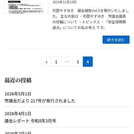
2015年11月19日
杉田やすゆき 議会報告Vol.5を発行いたしまし
た。 主な内容は ・杉田やすゆき 市議会議員
の役職について ・トピックス ・「安全保障関
連法」についての私の考え です。
続きを読む
投
固
固
固
«
1
…
3
4
定
定
定
稿
ペ
ペ
ペ
最近の投稿
の
ー
ー
ー
ジ
ジ
ジ
ペ
2026年5月1日
ー
市議会だより 217号が発行されました
ジ
2026年4月1日
送
議会レポート 令和8年3月号
り
2026年2月1日