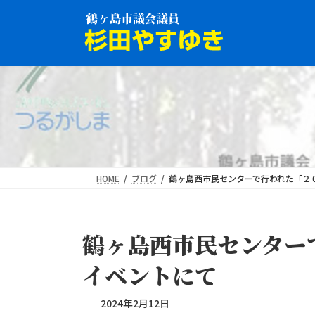
コ
ナ
ン
ビ
テ
ゲ
ン
ー
ツ
シ
へ
ョ
ス
ン
キ
に
ッ
移
プ
動
HOME
ブログ
鶴ヶ島西市民センターで行われた「２
鶴ヶ島西市民センター
イベントにて
2024年2月12日