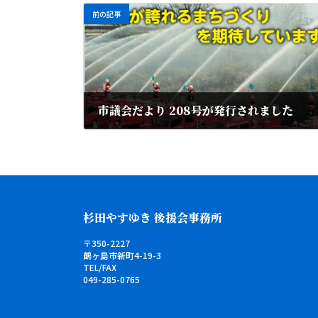
前の記事
市議会だより 208号が発行されました
2024年2月1日
杉田やすゆき 後援会事務所
〒350-2227
鶴ヶ島市新町4-19-3
TEL/FAX
049-285-0765